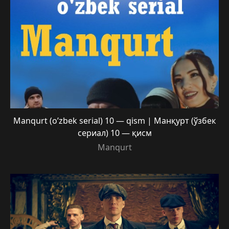
Manqurt (o’zbek serial) 10 — qism | Манқурт (ўзбек
сериал) 10 — қисм
Manqurt