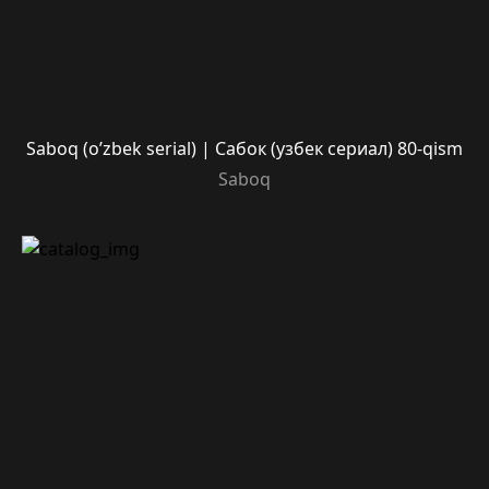
Saboq (o’zbek serial) | Сабок (узбек сериал) 80-qism
Saboq