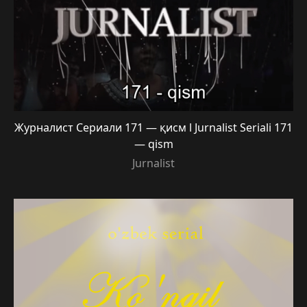
Журналист Сериали 171 — қисм l Jurnalist Seriali 171
— qism
Jurnalist