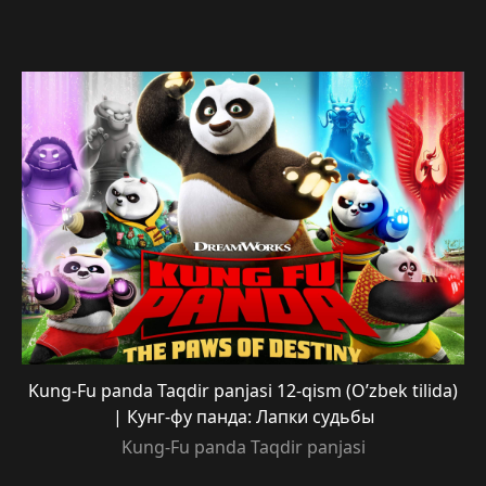
Kung-Fu panda Taqdir panjasi 12-qism (O’zbek tilida)
| Кунг-фу панда: Лапки судьбы
Kung-Fu panda Taqdir panjasi