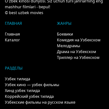
O'zbek kinosi dunyosi. Siz uchun turli janrlarning eng
mashhur filmlari - bepul!
© best uzbek movies
ГЛАВНАЯ
ЖАНРЫ
Главная
Боевики
Каталог
Комедия на Узбекском
Мелодрамы
Драма на Узбекском
Триллер на Узбекском
РАЗДЕЛЫ
Узбек тилида
Узбек кино — узбек фильмы
Хинд узбек тилида
Коррейский узбек тилида
Узбекские фильмы на русском языке