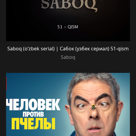
Saboq (o’zbek serial) | Сабок (узбек сериал) 51-qism
Saboq