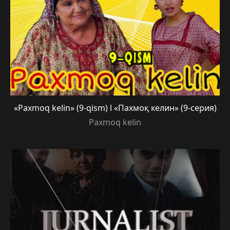
«Paxmoq kelin» (9-qism) l «Пахмоқ келин» (9-серия)
Paxmoq kelin