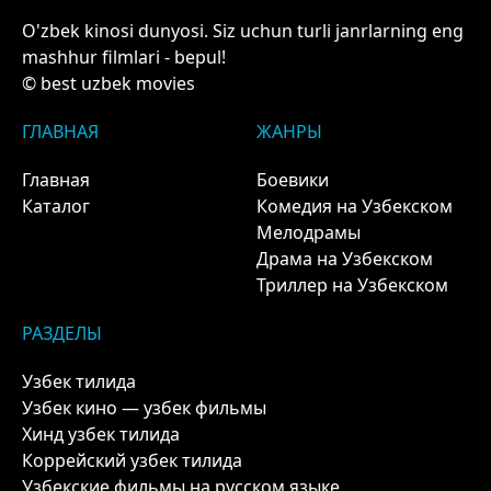
O'zbek kinosi dunyosi. Siz uchun turli janrlarning eng
mashhur filmlari - bepul!
© best uzbek movies
ГЛАВНАЯ
ЖАНРЫ
Главная
Боевики
Каталог
Комедия на Узбекском
Мелодрамы
Драма на Узбекском
Триллер на Узбекском
РАЗДЕЛЫ
Узбек тилида
Узбек кино — узбек фильмы
Хинд узбек тилида
Коррейский узбек тилида
Узбекские фильмы на русском языке