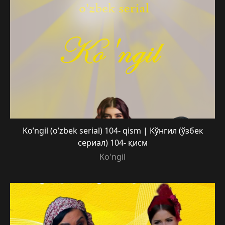
Ko’ngil (o’zbek serial) 104- qism | Кўнгил (ўзбек
сериал) 104- қисм
Ko'ngil