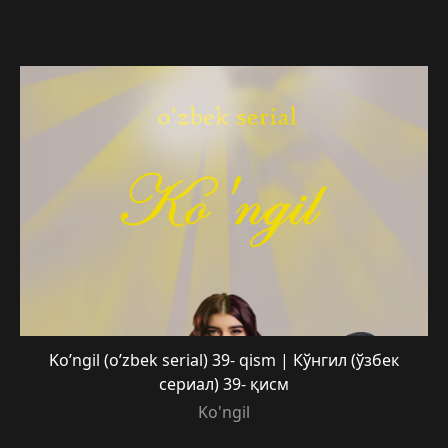
Ko’ngil (o’zbek serial) 39- qism | Кўнгил (ўзбек
сериал) 39- қисм
Ko'ngil