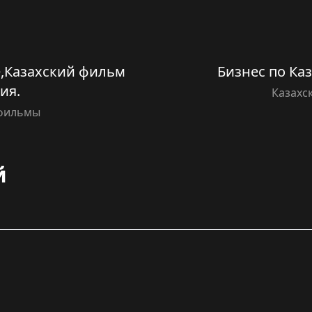
е,Казахский фильм
Бизнес по Ка
ия.
Казахс
 фильмы
й