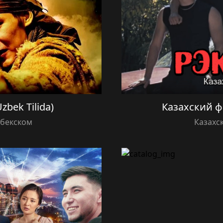
zbek Tilida)
Казахский ф
збекском
Казахс