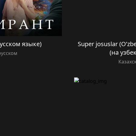
усском языке)
Super josuslar (O’zb
(на узбе
русском
Казахс