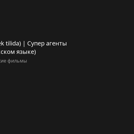
ek tilida) | Супер агенты
кском языке)
кие фильмы