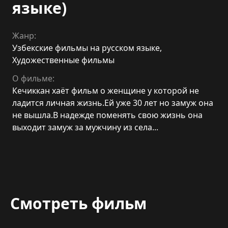
языке)
Жанр:
Узбекские фильмы на русском языке
,
Художественные фильмы
О фильме:
Кечиккан хаёт фильм о женщине у которой не
ладится личная жизнь.Ей уже 30 лет но замуж она
не вышла.В надежде поменять свою жизнь она
выходит замуж за мужчину из села...
Смотреть фильм