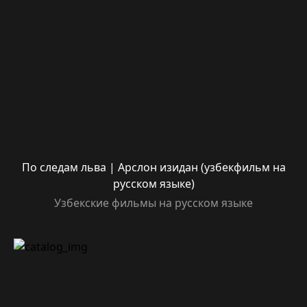
По следам льва | Арслон изидан (узбекфильм на
русском языке)
Узбекские фильмы на русском языке