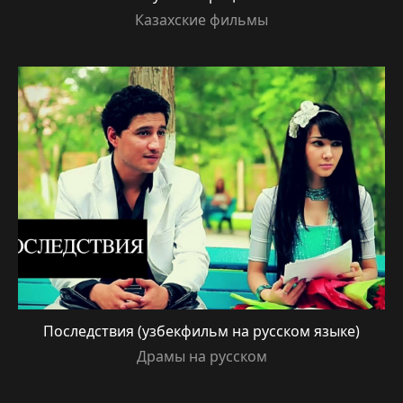
Казахские фильмы
Последствия (узбекфильм на русском языке)
Драмы на русском