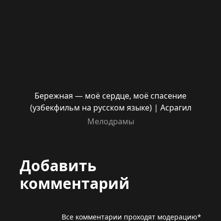
Бережная — моё сердце, моё спасение
(узбекфильм на русском языке) | Асрагил
Мелодрамы
Добавить
комментарий
Все комментарии проходят модерацию*