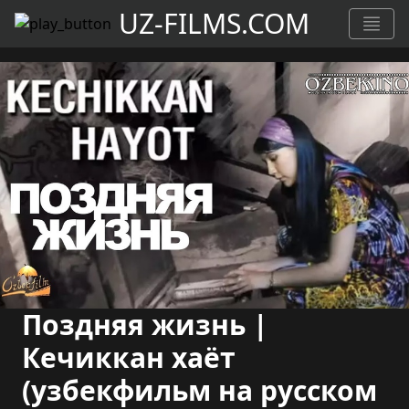
UZ-FILMS.COM
Поздняя жизнь |
Кечиккан хаёт
(узбекфильм на русском