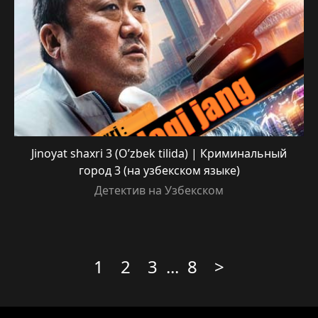
Jinoyat shaxri 3 (O’zbek tilida) | Криминальный
город 3 (на узбекском языке)
Детектив на Узбекском
1
2
3
...
8
>