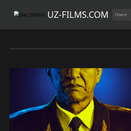
UZ-FILMS.COM