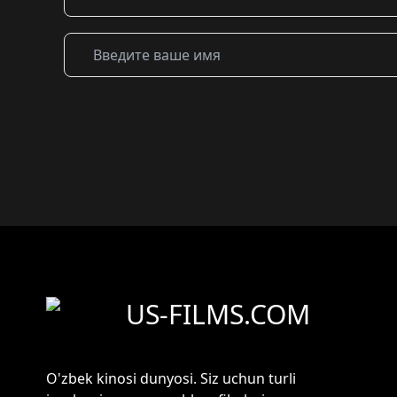
US-FILMS.COM
O'zbek kinosi dunyosi. Siz uchun turli