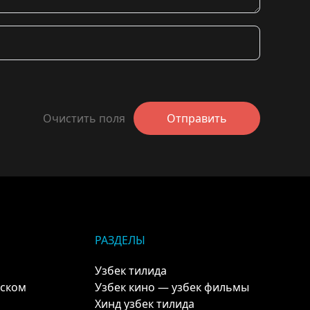
Очистить поля
Отправить
РАЗДЕЛЫ
Узбек тилида
кском
Узбек кино — узбек фильмы
Хинд узбек тилида