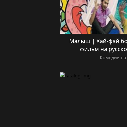
Малыш | Хай-фай бо
фильм на русско
Комедии на