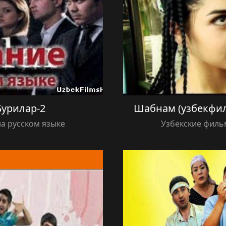
Бурилар-2
Шабнам (узбекфил
а русском языке
Узбекские филь