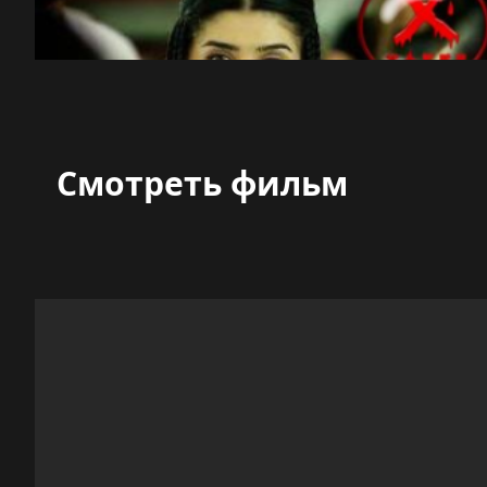
Смотреть фильм