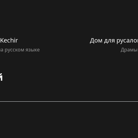
Kechir
Дом для русалок
а русском языке
Драмы 
й