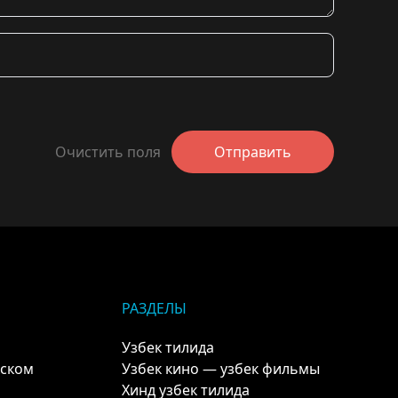
Очистить поля
Отправить
РАЗДЕЛЫ
Узбек тилида
кском
Узбек кино — узбек фильмы
Хинд узбек тилида