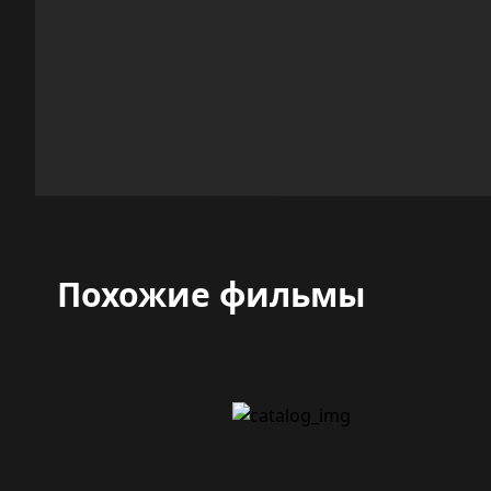
Похожие фильмы