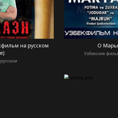
екфильм на русском
О Марь
е)
Узбекские филь
 русском