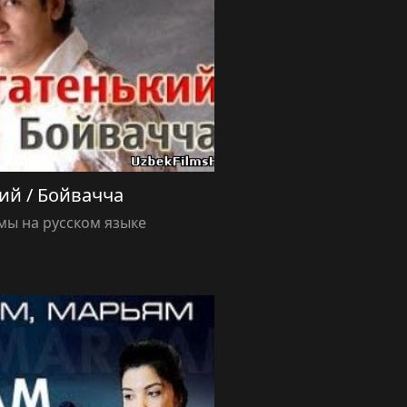
ий / Бойвачча
мы на русском языке