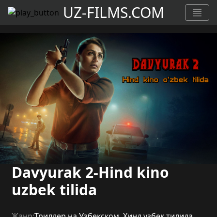
UZ-FILMS.COM
Davyurak 2-Hind kino
uzbek tilida
Жанр:
Триллер на Узбекском
,
Хинд узбек тилида