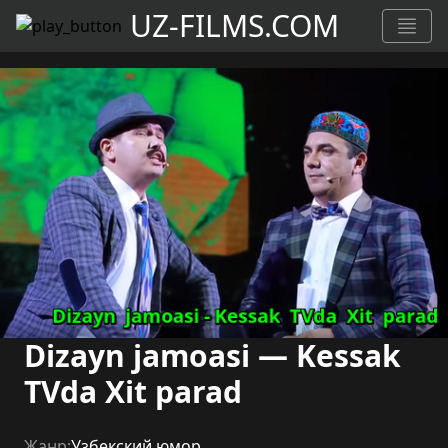
UZ-FILMS.COM
Dizayn jamoasi — Kessak
TVda Xit parad
Жанр:
Узбекский юмор