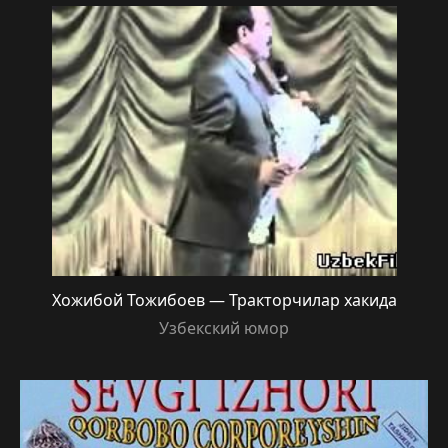
Хожибой Тожибоев — Тракторчилар хакида
Узбекский юмор