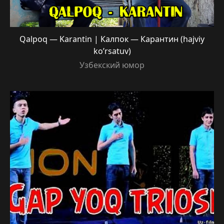
Qalpoq — Karantin | Калпок — Карантин (hajviy
ko’rsatuv)
Узбекский юмор