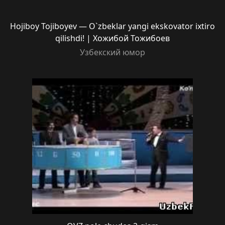
Hojiboy Tojiboyev — O`zbeklar yangi ekskovator ixtiro
qilishdi! | Хожибой Тожибоев
Узбекский юмор