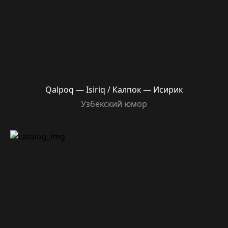
Qalpoq — Isiriq / Калпок — Исирик
Узбекский юмор