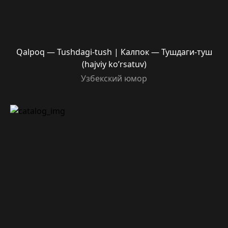
Qalpoq — Tushdagi-tush | Калпок — Тушдаги-туш
(hajviy ko’rsatuv)
Узбекский юмор