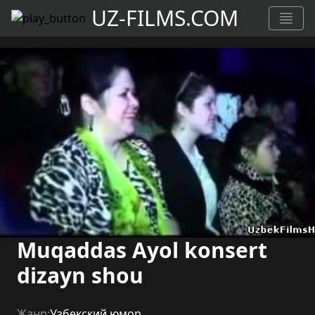
UZ-FILMS.COM
Muqaddas Ayol konsert
dizayn shou
Жанр:
Узбекский юмор