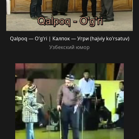
Qalpoq — O’g’ri | Калпок — Угри (hajviy ko’rsatuv)
Узбекский юмор