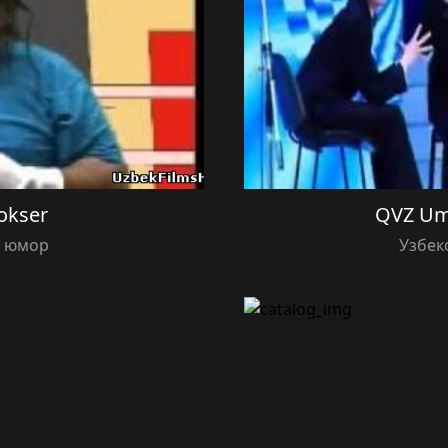
okser
QVZ Um
й юмор
Узбек