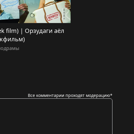
ek film) | Орзудаги аёл
екфильм)
лодрамы
Все комментарии проходят модерацию*