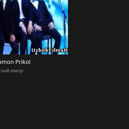
mon Prikol
ский юмор