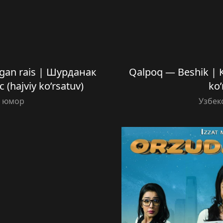
lgan rais | Шурданак
Qalpoq — Beshik | 
(hajviy ko’rsatuv)
ko’
й юмор
Узбек