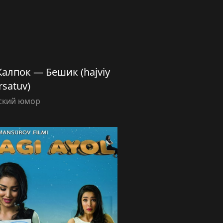
Калпок — Бешик (hajviy
rsatuv)
ский юмор