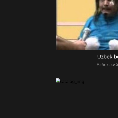
Uzbek b
Узбекски