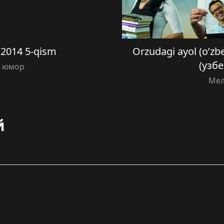
2014 5-qism
Orzudagi ayol (o’zb
(узб
й юмор
Ме
й