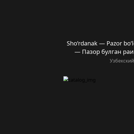
Sho’rdanak — Pazor bo’
— Пазор булган раис 
Узбекски