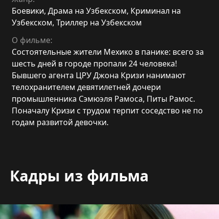
Боевики
,
Драма на Узбекском
,
Криминал на
Узбекском
,
Триллер на Узбекском
О фильме:
Состоятельные жители Мехико в панике: всего за
шесть дней в городе пропали 24 человека!
Бывшего агента ЦРУ Джона Кризи нанимают
телохранителем девятилетней дочери
промышленника Сэмюэля Рамоса, Питы Рамос.
Поначалу Кризи с трудом терпит соседство не по
годам развитой девочки.
Кадры из фильма