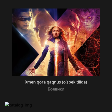
Xmen qora qaqnus (o’zbek tilida)
Боевики