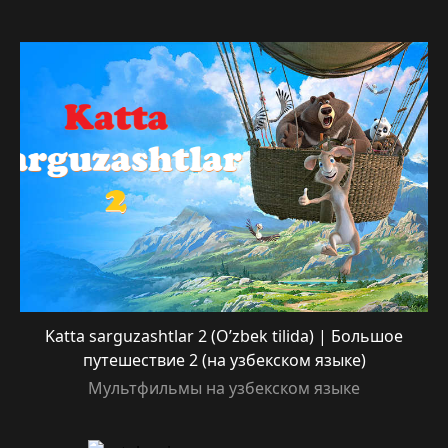
Katta sarguzashtlar 2 (O’zbek tilida) | Большое
путешествие 2 (на узбекском языке)
Мультфильмы на узбекском языке