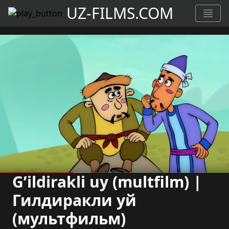
UZ-FILMS.COM
G’ildirakli uy (multfilm) |
Гилдиракли уй
(мультфильм)