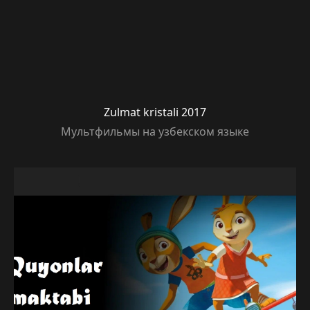
Zulmat kristali 2017
Мультфильмы на узбекском языке