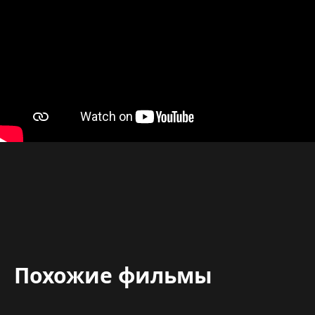
Похожие фильмы