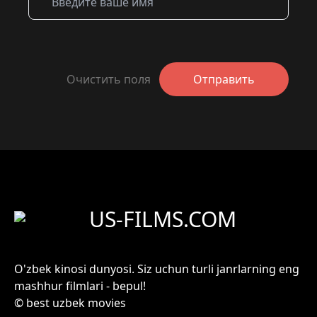
Очистить поля
Отправить
US-FILMS.COM
O'zbek kinosi dunyosi. Siz uchun turli janrlarning eng
mashhur filmlari - bepul!
© best uzbek movies