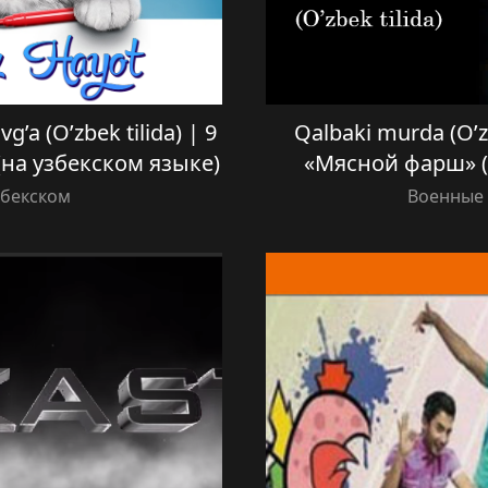
g’a (O’zbek tilida) | 9
Qalbaki murda (O’z
(на узбекском языке)
«Мясной фарш» (
збекском
Военные 