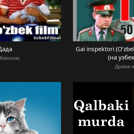
Дада
Gai inspektori (O’zbe
(на узбе
збекском
Драма н