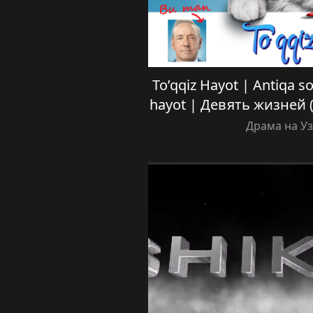
To’qqiz Hayot | Antiqa sov
hayot | Девять жизней 
Драма на У