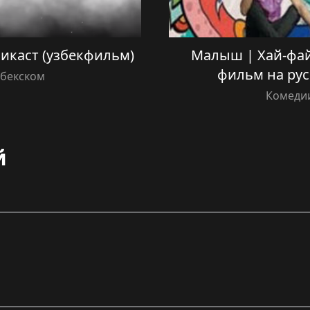
 Шикаст (узбекфильм)
Малыш | Хай-фай
фильм на рус
збекском
Комедии
й