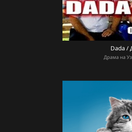
Dada / 
Драма на У