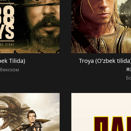
ek Tilida)
Troya (O’zbek tilid
я
збекском
Б