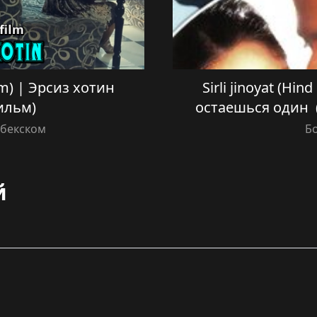
ilm) | Эрсиз хотин
Sirli jinoyat (Hind
ильм)
остаешься один (
збекском
Б
й