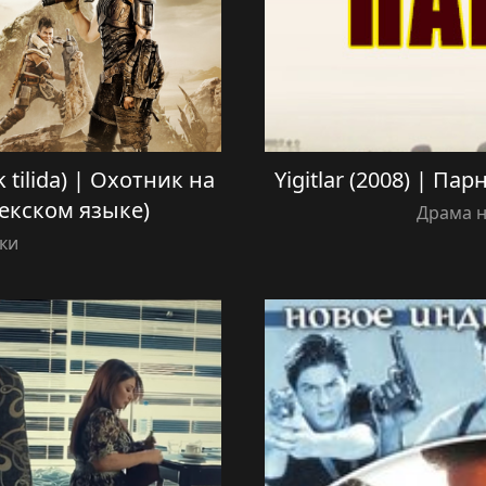
k tilida) | Охотник на
Yigitlar (2008) | Па
екском языке)
Драма н
ки