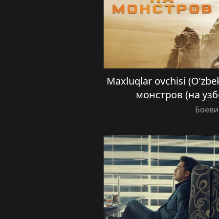
Maxluqlar ovchisi (O’zbe
монстров (на узб
Боеви