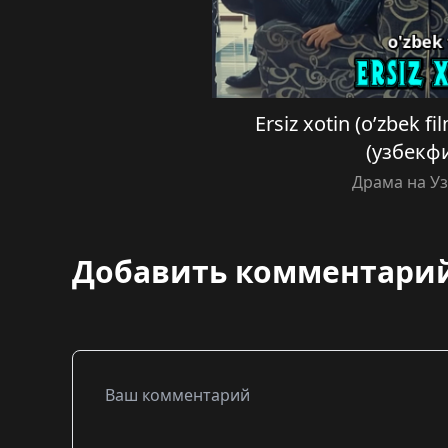
Ersiz xotin (o’zbek f
(узбекф
Драма на У
Добавить комментари