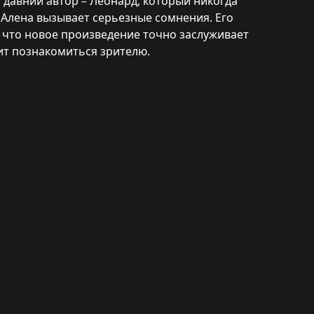
 давний автор – Леонард, который никогда
у Алена вызывает серьезные сомнения. Его
т, что новое произведение точно заслуживает
оит познакомиться зрителю.