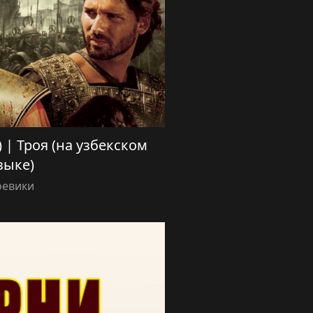
a) | Троя (на узбекском
зыке)
оевики