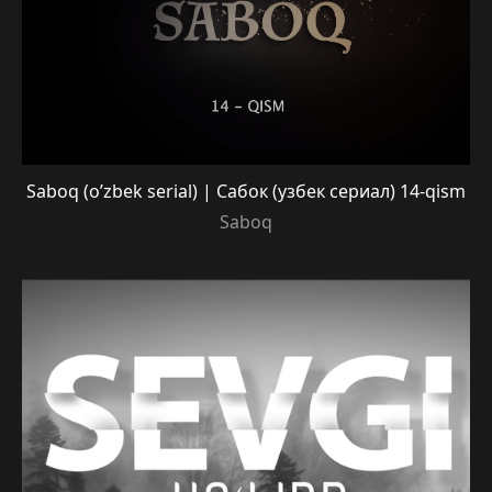
Saboq (o’zbek serial) | Сабок (узбек сериал) 14-qism
Saboq