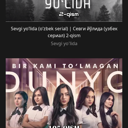
Sevgi yo’lida (o’zbek serial) | Севги йўлида (узбек
сериал) 2-qism
Sevgi yo'lida