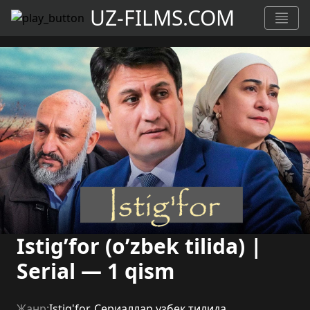
UZ-FILMS.COM
Istig’for (o’zbek tilida) |
Serial — 1 qism
Жанр:
Istig'for
,
Сериаллар узбек тилида