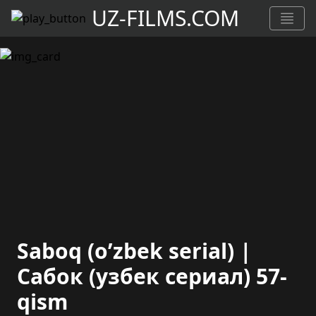
UZ-FILMS.COM
Saboq (o’zbek serial) |
Сабок (узбек сериал) 57-
qism