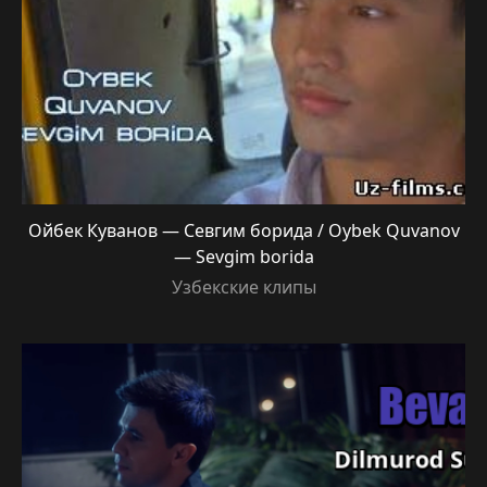
Ойбек Куванов — Севгим борида / Oybek Quvanov
— Sevgim borida
Узбекские клипы