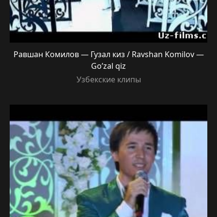
Равшан Комилов — Гузал киз / Ravshan Komilov —
Go’zal qiz
Узбекские клипы