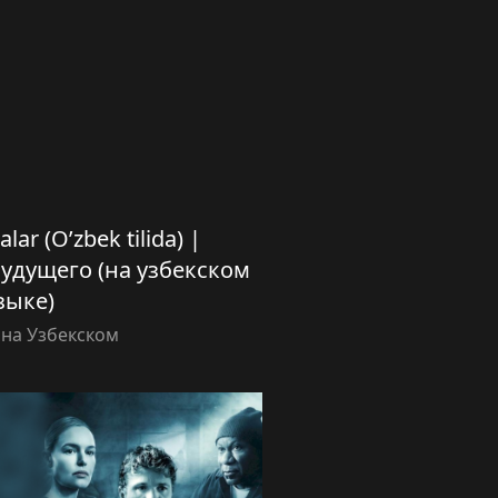
lar (O’zbek tilida) |
удущего (на узбекском
зыке)
 на Узбекском