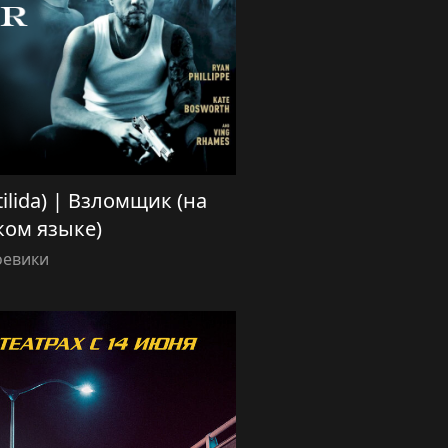
tilida) | Взломщик (на
ком языке)
оевики