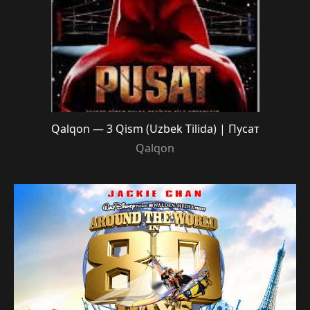
Qalqon — 3 Qism (Uzbek Tilida) | Пусат
Qalqon