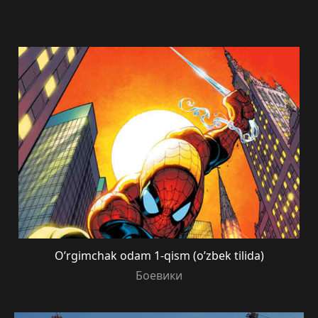
O’rgimchak odam 1-qism (o’zbek tilida)
Боевики