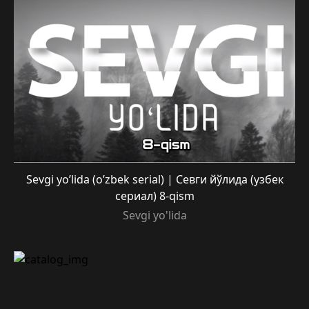
Sevgi yo’lida (o’zbek serial) | Севги йўлида (узбек
сериал) 8-qism
Sevgi yo'lida