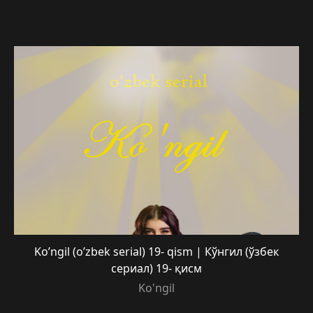
Ko’ngil (o’zbek serial) 19- qism | Кўнгил (ўзбек
сериал) 19- қисм
Ko'ngil