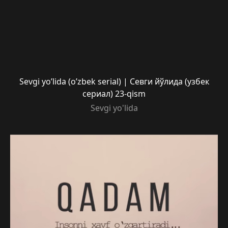
Sevgi yo’lida (o’zbek serial) | Севги йўлида (узбек
сериал) 23-qism
Sevgi yo'lida