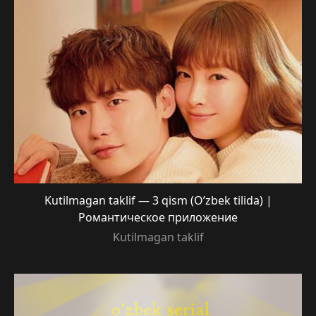
Kutilmagan taklif — 3 qism (O’zbek tilida) |
Романтическое приложение
Kutilmagan taklif