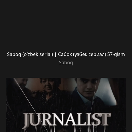
Saboq (o’zbek serial) | Сабок (узбек сериал) 57-qism
Saboq