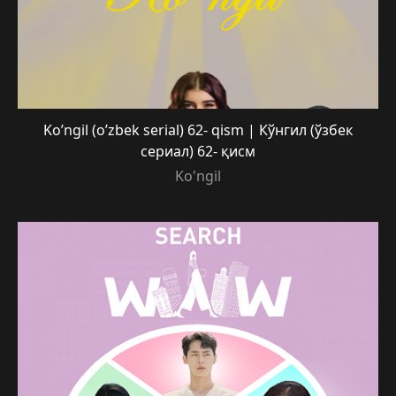
Ko’ngil (o’zbek serial) 62- qism | Кўнгил (ўзбек
сериал) 62- қисм
Ko'ngil