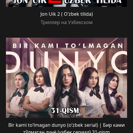
Jon Uik 2 ( O’zbek tilida)
Триллер на Узбекском
Bir kami to’lmagan dunyo (o’zbek serial) | Бир ками
тўлмаган дунё (узбек сериал) 31-qism