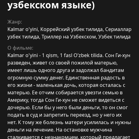
узбекском языке)
Жанр:
Kalmar o'yini
,
Коррейский узбек тилида
,
Сериаллар
узбек тилида
,
Триллер на Узбекском
,
Узбек тилида
О фильме:
Kalmar o'yini - 1 qism, 1 fasl O’zbek tilida. Сон Ги-хун
разведен, живет со своей пожилой матерью,
имеет лишь одного друга и задолжал бандитам
огромную сумму денег. Единственная радость в
его жизни - маленькая дочь, которая осталась с
матерью. Ее отчим собирается увезти семью в
Америку, тогда Сон Ги-хун не сможет видеться с
дочерью. Если бы у него были деньги, то он смог
подать в суд и запретить переезд, но у него их
нет. К тому же болезнь матери усилилась и нужны
деньги на лечение. На остановке мужчина
сталкивается с незнакомцем, который предлагает