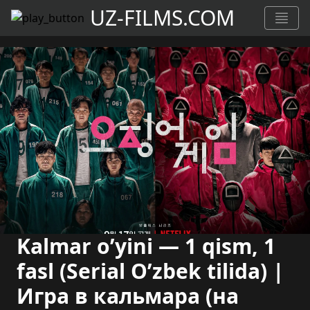
UZ-FILMS.COM
Kalmar o’yini — 1 qism, 1
fasl (Serial O’zbek tilida) |
Игра в кальмара (на