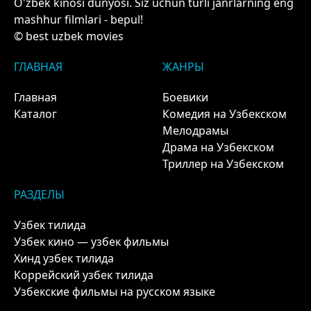
O'zbek kinosi dunyosi. Siz uchun turli janrlarning eng
mashhur filmlari - bepul!
© best uzbek movies
ГЛАВНАЯ
ЖАНРЫ
Главная
Боевики
Каталог
Комедия на Узбекском
Мелодрамы
Драма на Узбекском
Триллер на Узбекском
РАЗДЕЛЫ
Узбек тилида
Узбек кино — узбек фильмы
Хинд узбек тилида
Коррейский узбек тилида
Узбекские фильмы на русском языке