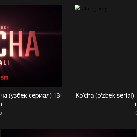
Куча (узбек сериал) 13-
Ko’cha (o’zbek serial)
m
ha
K