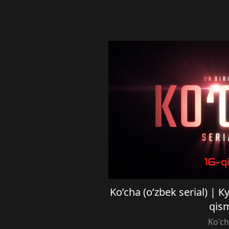
Ko’cha (o’zbek serial) | 
qis
Ko'c