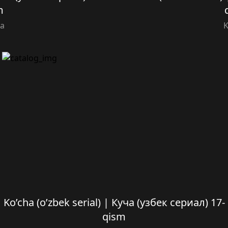
m
ha
K
Ko’cha (o’zbek serial) | Куча (узбек сериал) 17-
qism