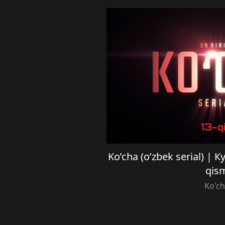
Ko’cha (o’zbek serial) | 
qis
Ko'c