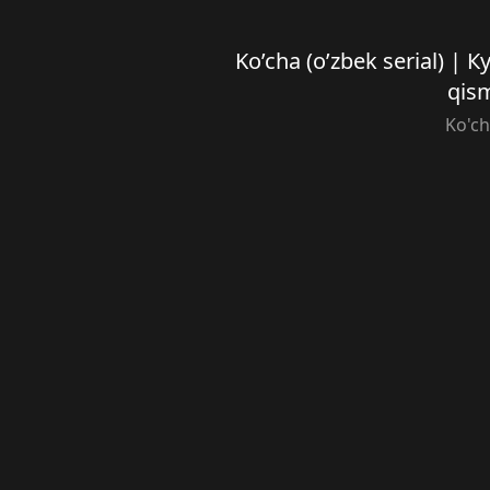
Ko’cha (o’zbek serial) | 
qis
Ko'c