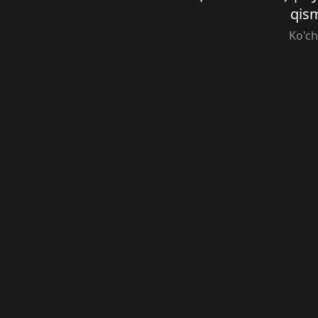
qis
Ko'c