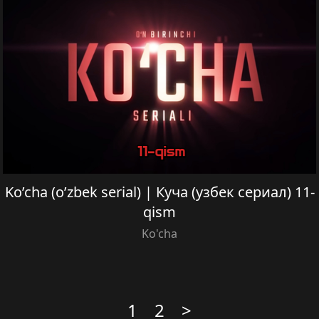
Ko’cha (o’zbek serial) | Куча (узбек сериал) 11-
qism
Ko'cha
1
2
>