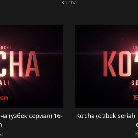
Ko'cha
Куча (узбек сериал) 16-
Ko’cha (o’zbek serial)
m
ha
K