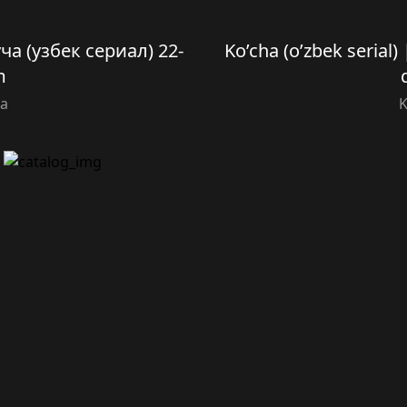
Куча (узбек сериал) 22-
Ko’cha (o’zbek serial)
m
ha
K