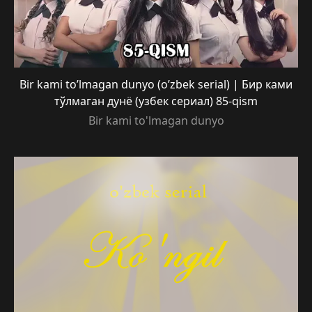
Bir kami to’lmagan dunyo (o’zbek serial) | Бир ками
тўлмаган дунё (узбек сериал) 85-qism
Bir kami to'lmagan dunyo