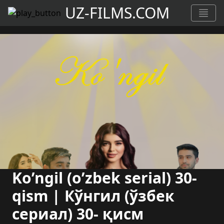
UZ-FILMS.COM
Ko’ngil (o’zbek serial) 30-
qism | Кўнгил (ўзбек
сериал) 30- қисм