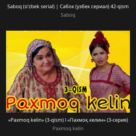
Saboq (o’zbek serial) | Сабок (узбек сериал) 42-qism
Saboq
«Paxmoq kelin» (3-qism) l «Пахмоқ келин» (3-серия)
Paxmoq kelin