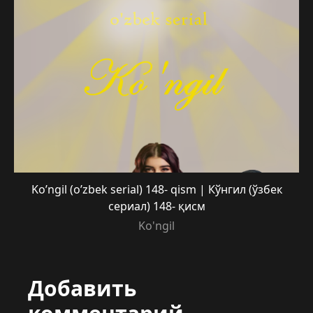
Ko’ngil (o’zbek serial) 148- qism | Кўнгил (ўзбек
сериал) 148- қисм
Ko'ngil
Добавить