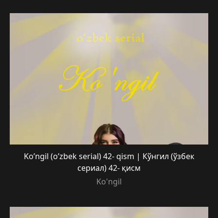
Ko’ngil (o’zbek serial) 42- qism | Кўнгил (ўзбек
сериал) 42- қисм
Ko'ngil