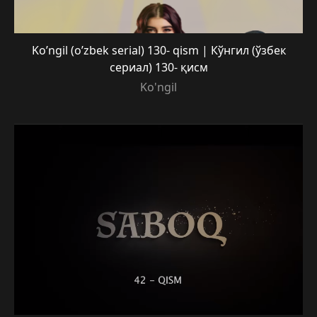
Ko’ngil (o’zbek serial) 130- qism | Кўнгил (ўзбек
сериал) 130- қисм
Ko'ngil