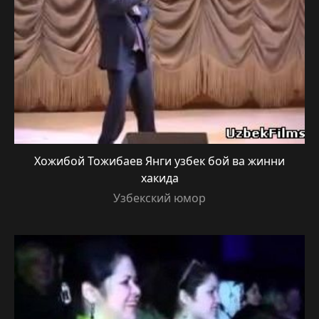
Хожибой Тожибаев Янги узбек бой ва жинни
хакида
Узбекский юмор