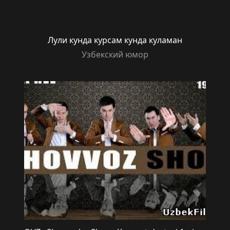
Лули кунда курсам кунда куламан
Узбекский юмор