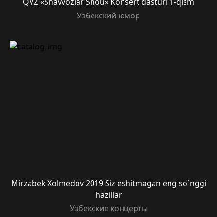
QVZ «Shavvozlar Shou» Konsert dasturi 1-qism
Узбекский юмор
Mirzabek Xolmedov 2019 Siz eshitmagan eng so`nggi
hazillar
Узбекские концерты