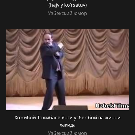
(hajviy ko’rsatuv)
Узбекский юмор
Хожибой Тожибаев Янги узбек бой ва жинни
хакида
Узбекский юмор