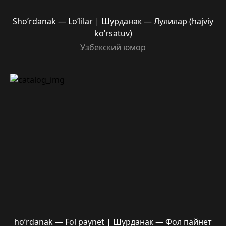
Sho’rdanak — Lo’lilar | Шурданак — Лулилар (hajviy
ko’rsatuv)
Узбекский юмор
ho’rdanak — Fol paynet | Шурданак — Фол пайнет