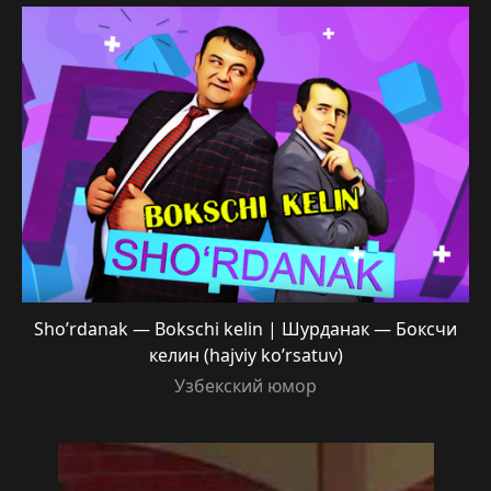
Sho’rdanak — Bokschi kelin | Шурданак — Боксчи
келин (hajviy ko’rsatuv)
Узбекский юмор