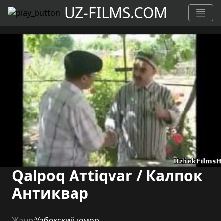
UZ-FILMS.COM
Qalpoq Aтtiqvar / Калпок
Антиквар
Жанр:
Узбекский юмор