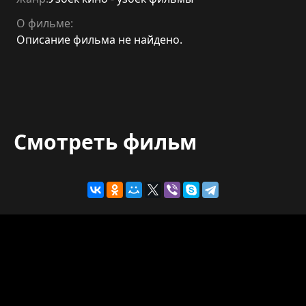
О фильме:
Описание фильма не найдено.
Смотреть фильм