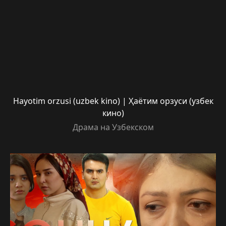
Hayotim orzusi (uzbek kino) | Ҳаётим орзуси (узбек
кино)
Драма на Узбекском