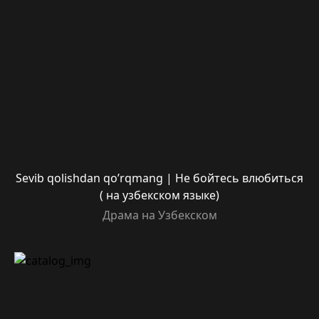
Sevib qolishdan qo’rqmang | Не бойтесь влюбиться
( на узбекском языке)
Драма на Узбекском