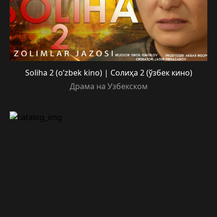
Soliha 2 (o’zbek kino) | Солиҳа 2 (ўзбек кино)
Драма на Узбекском