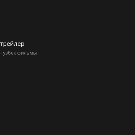
 трейлер
 - узбек фильмы