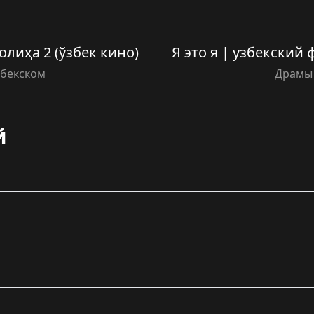
 Солиҳа 2 (ўзбек кино)
Я это я | узбекский
збекском
Драмы 
й