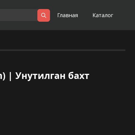
Главная
Каталог
Поиск
lm) | Унутилган бахт