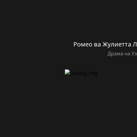
Ромео ва Жулиетта 
Драма на У