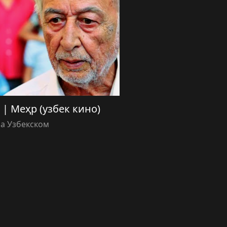
) | Меҳр (узбек кино)
а Узбекском