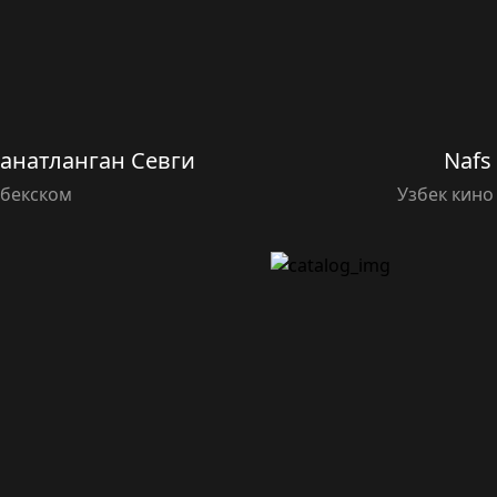
Ланатланган Севги
Nafs
збекском
Узбек кино