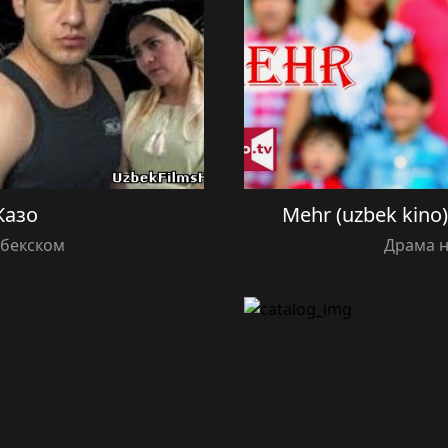
Жазо
Mehr (uzbek kino
збекском
Драма н