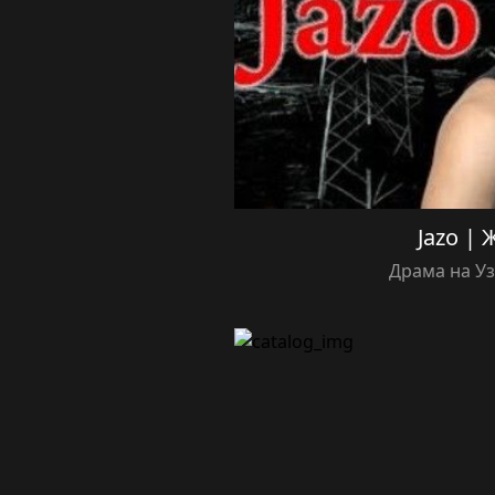
Jazo | 
Драма на У