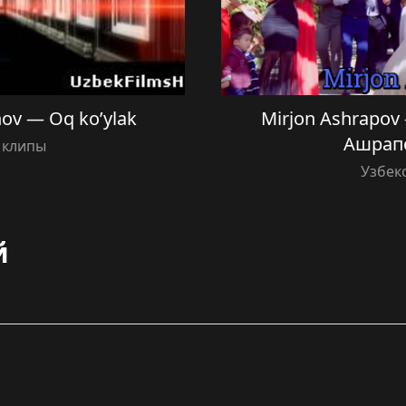
ov — Oq ko’ylak
Mirjon Ashrapov
Ашрапо
 клипы
Узбек
й