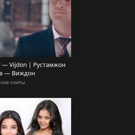
v — Vijdon | Рустамжон
в — Виждон
ские клипы