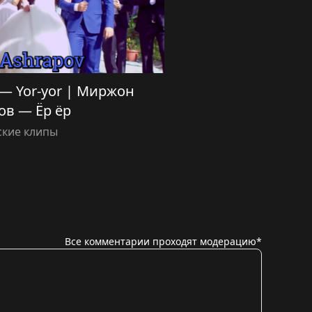
 — Yor-yor | Миржон
в — Ёр ёр
ские клипы
Все комментарии проходят модерацию*