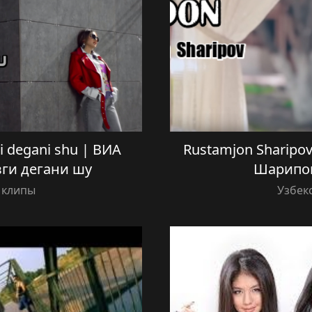
 degani shu | ВИА
Rustamjon Sharipo
ги дегани шу
Шарипо
 клипы
Узбек