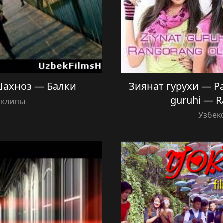
 Шахноз — Балки
Зиянат гурухи — Ра
guruhi — 
 клипы
Узбек