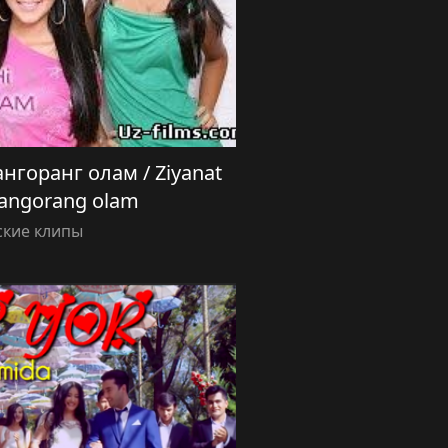
нгоранг олам / Ziyanat
Rangorang olam
ские клипы