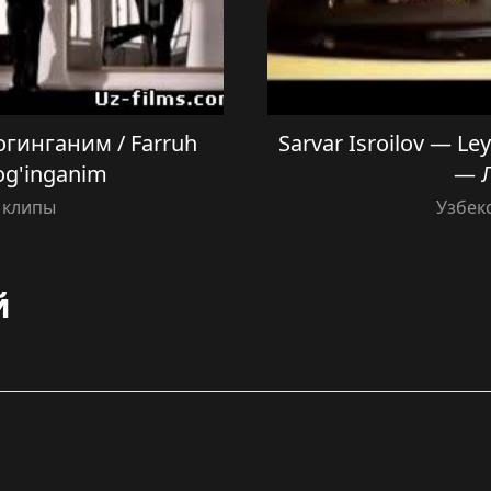
гинганим / Farruh
Sarvar Isroilov — L
og'inganim
— 
 клипы
Узбек
й