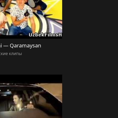
uhi — Qaramaysan
ские клипы