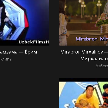
 Замзама — Ёрим
Mirabror Mirxalilov
Мирхалило
 клипы
Узбек