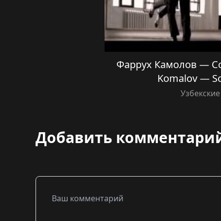
Фаррух Камолов — Со
Komalov — S
Узбекские
Добавить комментари