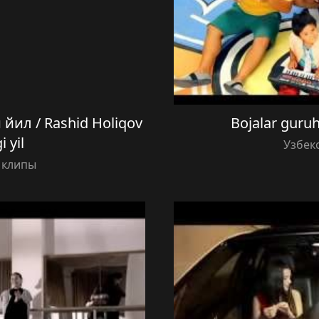
ил / Rashid Holiqov
Bojalar gur
 yil
Узбек
 клипы