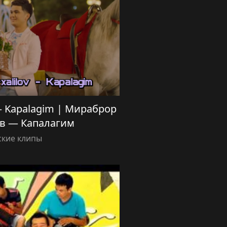
 — Kapalagim | Мираброр
в — Капалагим
ские клипы