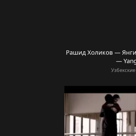
Рашид Холиков — Янги й
— Yangi
Узбекские