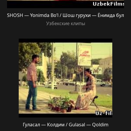
SHOSH — Yonimda Bo’l / Шош гурухи — Ёнимда бул
Узбекские клипы
Гуласал — Колдим / Gulasal — Qoldim