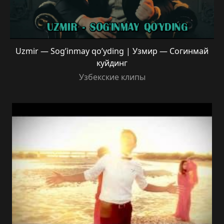
Uzmir — Sog’inmay qo’yding | Узмир — Согинмай
куйдинг
Узбекские клипы