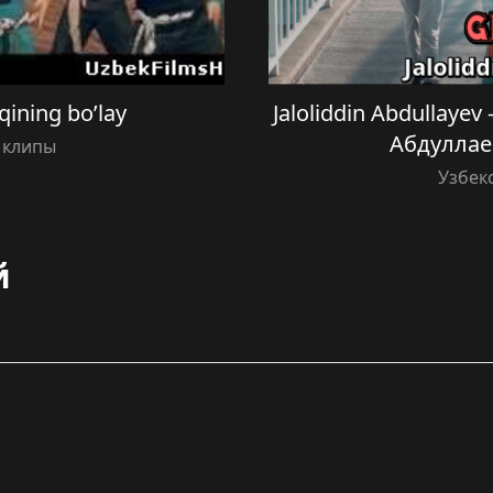
ining bo’lay
Jaloliddin Abdullay
Абдуллае
 клипы
Узбек
й