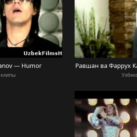
hanov — Humor
Равшан ва Фаррух К
 клипы
Узбек