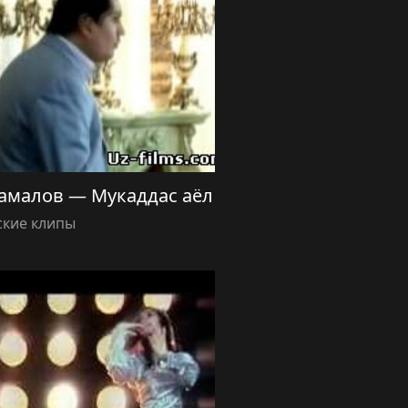
амалов — Мукаддас аёл
ские клипы