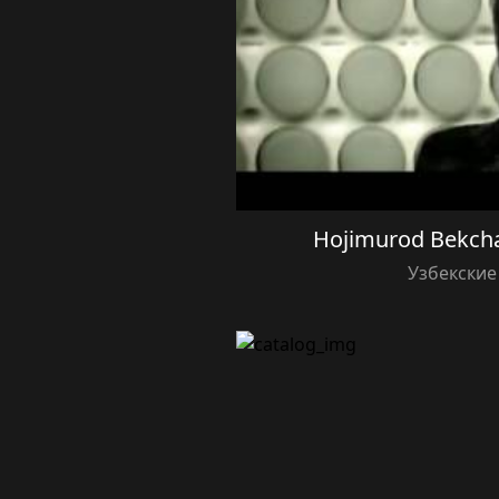
Hojimurod Bekc
Узбекские