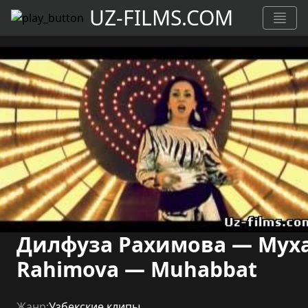
UZ-FILMS.COM
Дилфуза Рахимова — Мухаб
Rahimova — Muhabbat
Жанр:
Узбекские клипы