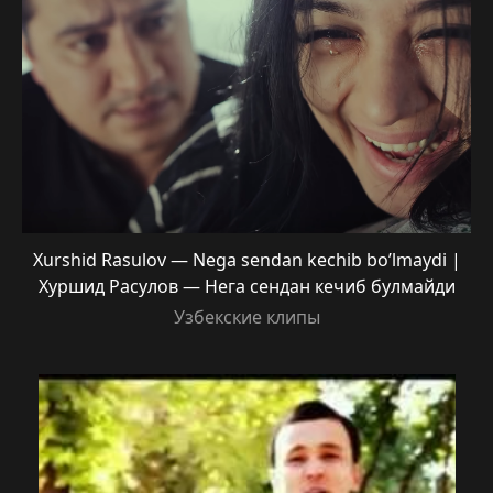
Xurshid Rasulov — Nega sendan kechib bo’lmaydi |
Хуршид Расулов — Нега сендан кечиб булмайди
Узбекские клипы