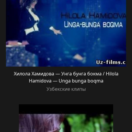
Хилола Хамидова — Унга бунга бокма / Hilola
Hamidova — Unga bunga boqma
Узбекские клипы