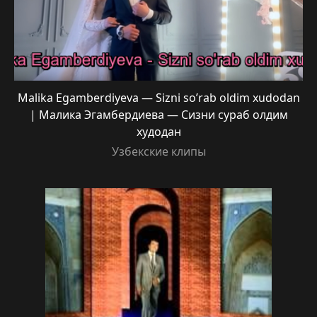
Malika Egamberdiyeva — Sizni so’rab oldim xudodan
| Малика Эгамбердиева — Сизни сураб олдим
худодан
Узбекские клипы