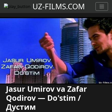
UZ-FILMS.COM
Jasur Umirov va Zafar
Qodirov — Do'stim /
Дустим