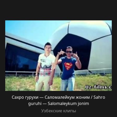
Сахро гурухи — Саломалейкум жоним / Sahro
guruhi — Salomaleykum jonim
Узбекские клипы