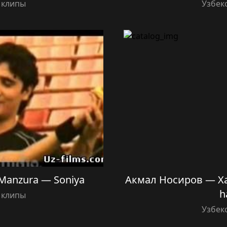
 клипы
Узбек
Manzura — Soniya
Акмал Носиров — Ха
h
 клипы
Узбек