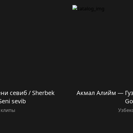
и севиб / Sherbek
Акмал Алийм — Гуз
eni sevib
Go’
 клипы
Узбек