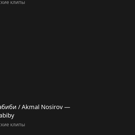
ские клипы
биби / Akmal Nosirov —
abiby
ские клипы