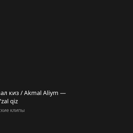
ал киз / Akmal Aliym —
zal qiz
ские клипы