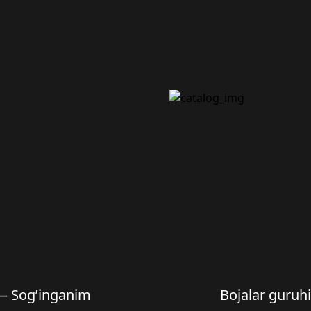
— Sog’inganim
Bojalar guru