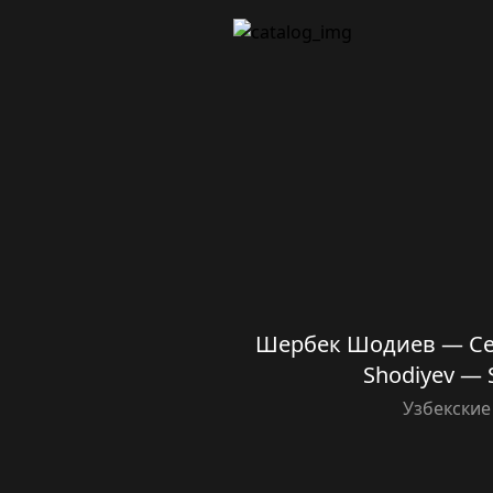
Шербек Шодиев — Сен
Shodiyev — S
Узбекские