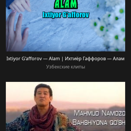
Ixtiyor G’afforov — Alam | Ихтиёр Гаффоров — Алам
Узбекские клипы