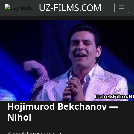
UZ-FILMS.COM
Hojimurod Bekchanov —
Nihol
Жанр:
Узбекские клипы