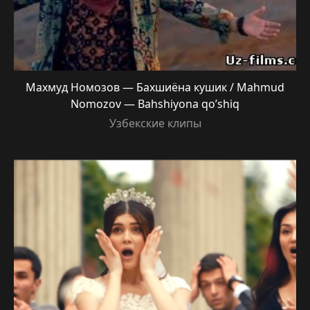
Махмуд Номозов — Бахшиёна кушик / Mahmud
Nomozov — Bahshiyona qo’shiq
Узбекские клипы