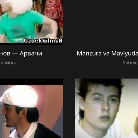
нов — Арвачи
Manzura va Mavlyud
 клипы
Узбек