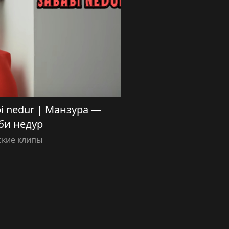
i nedur | Манзура —
би недур
ские клипы