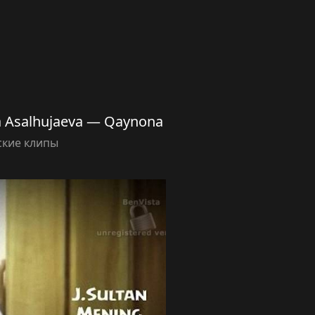
a Asalhujaeva — Qaynona
ские клипы