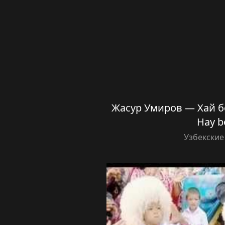
Жасур Умиров — Хай бо
Hay b
Узбекские