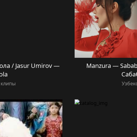
ла / Jasur Umirov —
Manzura — Sabab
ola
Саба
 клипы
Узбек