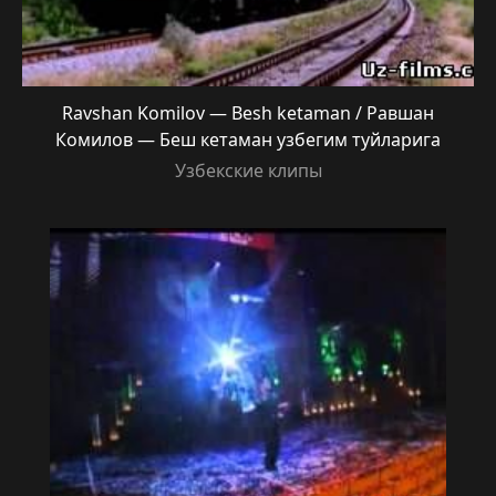
Ravshan Komilov — Besh ketaman / Равшан
Комилов — Беш кетаман узбегим туйларига
Узбекские клипы